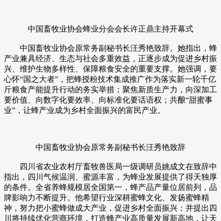
中国畜牧业协会蜂业分会会长许正鼎主持开幕式
中国畜牧业协会原常务副秘书长汪秀艳致辞。她指出，蜂
产业兼具经济、生态与社会多重效益，正逐步成为促进乡村振
兴、维护生物多样性、保障粮食安全的重要支撑。她强调，要
心怀“国之大者”，把蜂授粉技术集成推广作为落实新一轮千亿
斤粮食产能提升行动的务实举措；聚焦新质生产力，向深加工
要价值、向数字化要效率、向标准化要话语权；共酿“甜蜜事
业”，让蜂产业成为乡村全面振兴的富民产业。
中国畜牧业协会原常务副秘书长汪秀艳致辞
四川省农业农村厅畜牧兽医局一级调研员姚成文在致辞中
指出，四川气候温润、蜜源丰富，为蜂业发展提供了得天独厚
的条件。全省养蜂规模居全国第一，蜂产品产量位居前列，品
牌影响力不断提升。他希望行业深耕蜜蜂文化、发扬蜜蜂精
神，努力把小蜜蜂做成大产业，促进乡村全面振兴；并提出四
川将持续优化营商环境，打造蜂产业高质量发展新高地，让天